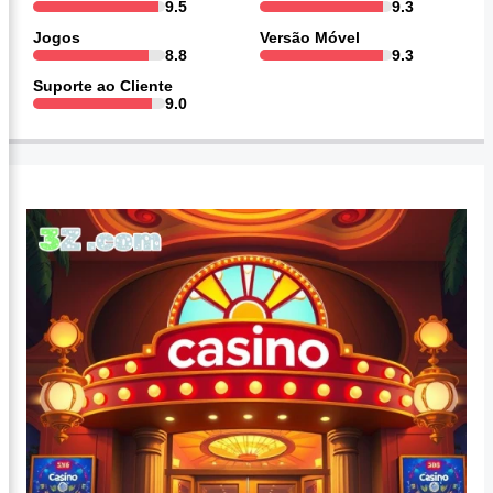
9.5
9.3
Jogos
Versão Móvel
8.8
9.3
Suporte ao Cliente
9.0
Informações básicas sobre Estrela Bet cassino