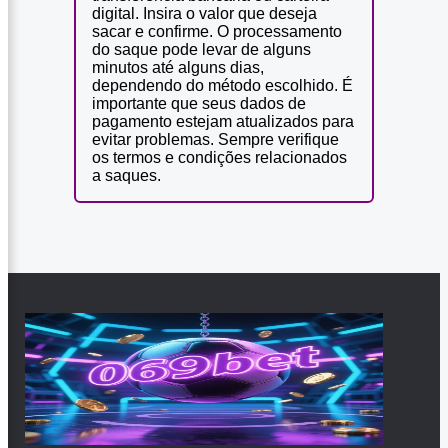
digital. Insira o valor que deseja
sacar e confirme. O processamento
do saque pode levar de alguns
minutos até alguns dias,
dependendo do método escolhido. É
importante que seus dados de
pagamento estejam atualizados para
evitar problemas. Sempre verifique
os termos e condições relacionados
a saques.