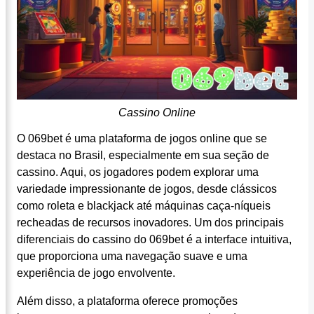
Cassino Online
O 069bet é uma plataforma de jogos online que se
destaca no Brasil, especialmente em sua seção de
cassino. Aqui, os jogadores podem explorar uma
variedade impressionante de jogos, desde clássicos
como roleta e blackjack até máquinas caça-níqueis
recheadas de recursos inovadores. Um dos principais
diferenciais do cassino do 069bet é a interface intuitiva,
que proporciona uma navegação suave e uma
experiência de jogo envolvente.
Além disso, a plataforma oferece promoções