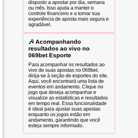
disposto a apostar por dia, semana
ou mês. Isso ajuda a manter o
controle financeiro e a tornar sua
experiência de aposta mais segura e
agradável.
🎶 Acompanhando
resultados ao vivo no
069bet Esporte
Para acompanhar os resultados ao
vivo de suas apostas no 069bet,
dirija-se à seção de esportes do site.
Aqui, você encontrará uma lista de
eventos em andamento. Clique no
jogo que deseja acompanhar e
visualize as estatísticas e resultados
em tempo real. Essa funcionalidade
é ideal para ajustar suas apostas
enquanto os jogos estão em
andamento, garantindo que você
esteja sempre informado.