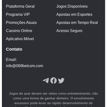
Plataforma Geral
Jogos Disponíveis
Programa VIP
Apostas em Esportes
Promoções Atuais
Apostas em Tempo Real
Cassino Online
Acesso Seguro
Aplicativo Móvel
Contato
Email:
info@069betcom.com
Jogos de azar devem ser vistos como entretenimento, não
como uma forma de ganhar dinheiro. O envolvimento
excessivo pode levar ao rápido desenvolvimento de