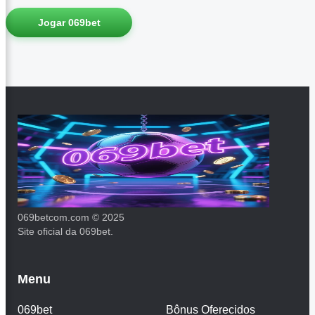
Jogar 069bet
069betcom.com © 2025
Site oficial da 069bet.
Menu
069bet
Bônus Oferecidos