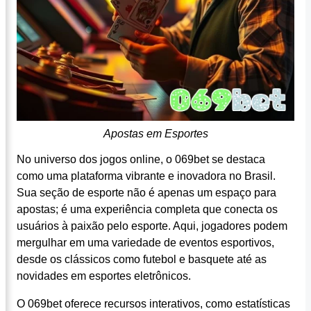
Apostas em Esportes
No universo dos jogos online, o 069bet se destaca
como uma plataforma vibrante e inovadora no Brasil.
Sua seção de esporte não é apenas um espaço para
apostas; é uma experiência completa que conecta os
usuários à paixão pelo esporte. Aqui, jogadores podem
mergulhar em uma variedade de eventos esportivos,
desde os clássicos como futebol e basquete até as
novidades em esportes eletrônicos.
O 069bet oferece recursos interativos, como estatísticas